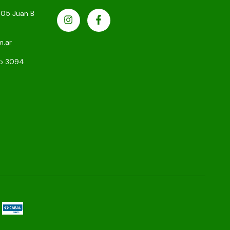
305 Juan B
m.ar
to 3094