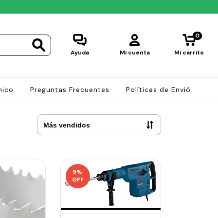
0
Ayuda
Mi cuenta
Mi carrito
nico
Preguntas Frecuentes
Políticas de Envió
5
%
OFF