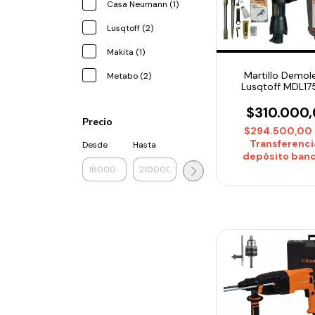
Casa Neumann (1)
Lusqtoff (2)
Makita (1)
Martillo Demol
Metabo (2)
Lusqtoff MDL1
1750W 60J C
Accesorios
$310.000
Precio
$294.500,00
Transferenci
Desde
Hasta
depósito banc