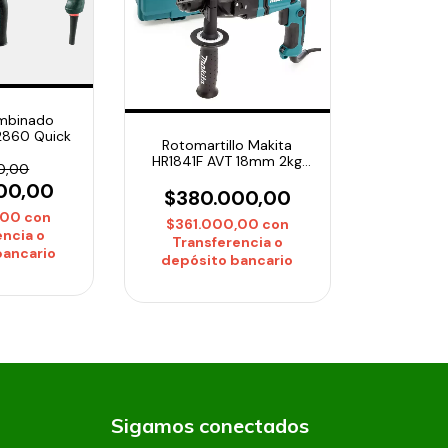
ombinado
2860 Quick
Rotomartillo Makita
HR1841F AVT 18mm 2kg
0,00
Liviano Antivibración
00,00
$380.000,00
,00
con
$361.000,00
con
encia o
Transferencia o
bancario
depósito bancario
Sigamos conectados