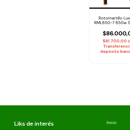
Rotomartillo Lus
RML850-7 850w S
Taladro Percutor +
13mm
$86.000,
$81.700,00
Transferenci
depósito banc
Liks de interés
Inicio