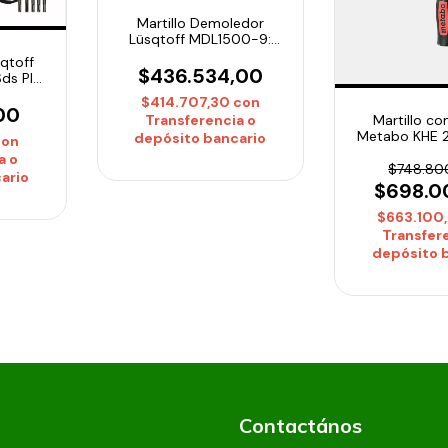
Martillo Demoledor
Lüsqtoff MDL1500-9:
1500W con 25 Joules de
qtoff
fuerza
$436.534,00
ds Plus
 Mandril
$414.707,30
con
00
Transferencia o
Martillo c
Metabo KHE 
depósito bancario
con
a o
$748.80
ario
$698.0
$663.100
Transfer
depósito 
Contactános