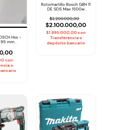
Rotomartillo Bosch GBH 11
DE SDS Max 1500w
Outlet Sin Maletin
$2.200.000,00
$2.100.000,00
$1.995.000,00
con
BOSCH Hss -
Transferencia o
a 95 mm
depósito bancario
4130
00,00
,00
con
encia o
bancario