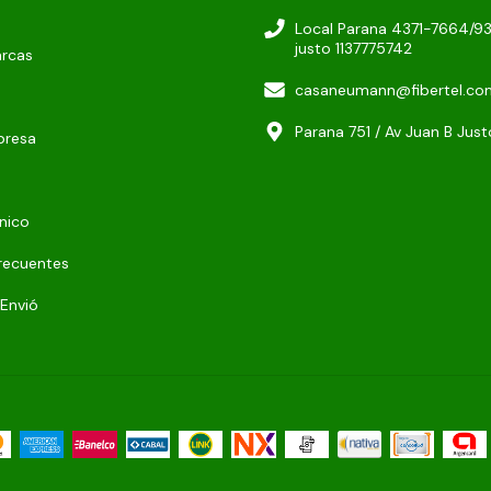
Local Parana 4371-7664/9
justo 1137775742
arcas
casaneumann@fibertel.co
Parana 751 / Av Juan B Jus
presa
nico
recuentes
 Envió