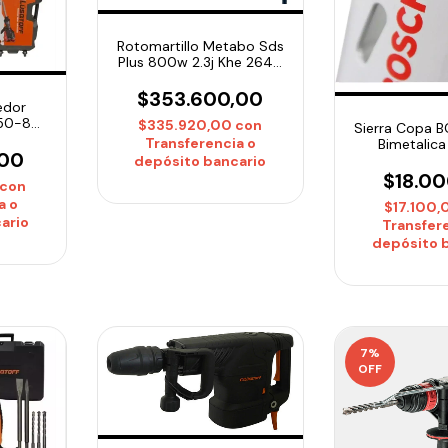
Rotomartillo Metabo Sds
Plus 800w 2.3j Khe 2644
Maletin
$353.600,00
edor
750-8
$335.920,00
con
Sierra Copa 
on
Transferencia o
Bimetalic
,00
260858
depósito bancario
$18.0
con
a o
$17.100
ario
Transfer
depósito 
7
%
OFF