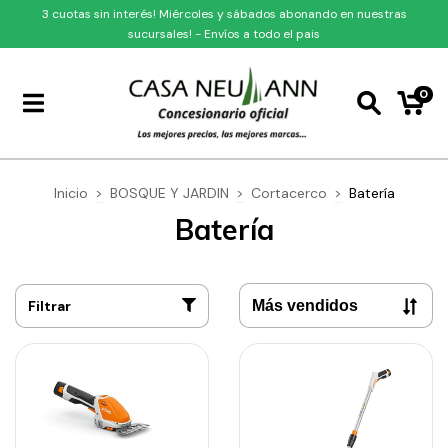
3 cuotas sin interés! Miércoles y sábados abonando en nuestras
sucursales! - Envíos a todo el pais
0
Inicio
>
BOSQUE Y JARDIN
>
Cortacerco
>
Batería
Batería
Filtrar