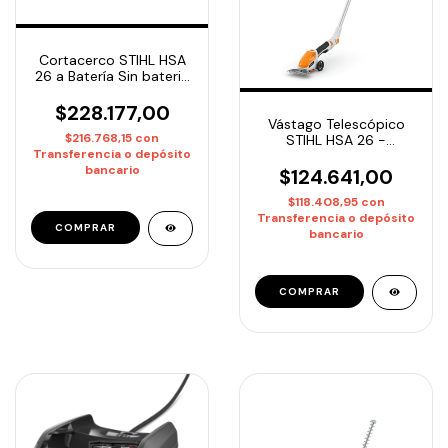
Cortacerco STIHL HSA
26 a Batería Sin bateria
ni cargador
$228.177,00
Vástago Telescópico
$216.768,15
con
STIHL HSA 26 -
Transferencia o depósito
Extensor para HSA 26 |
bancario
Entrega Inmediata
$124.641,00
$118.408,95
con
Transferencia o depósito
bancario