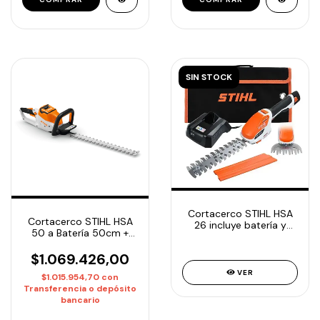
SIN STOCK
Cortacerco STIHL HSA
Cortacerco STIHL HSA
26 incluye batería y
50 a Batería 50cm +
cargador
Batería AK 30 +
Cargador AL 101
$1.069.426,00
VER
$1.015.954,70
con
Transferencia o depósito
bancario