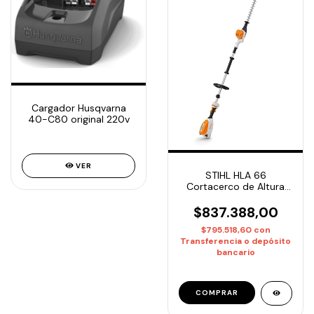
Cargador Husqvarna
40-C80 original 220v
VER
STIHL HLA 66
Cortacerco de Altura
Telescópico 205cm/ Sin
Batería ni Cargador
$837.388,00
$795.518,60
con
Transferencia o depósito
bancario