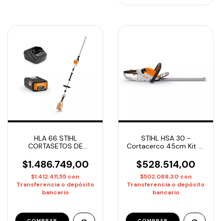
HLA 66 STIHL
STIHL HSA 30 -
CORTASETOS DE
Cortacerco 45cm Kit c/
ALTURA DE BATERÍA +
Batería y Cargador |
BATERIA AP 300S +
Entrega Inmediata -
$1.486.749,00
$528.514,00
CARGADOR RAPIDO AL
$1.412.411,55
con
$502.088,30
con
301 -
Transferencia o depósito
Transferencia o depósito
bancario
bancario