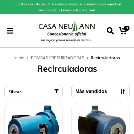
3 cuotas sin interés! Miércoles y sábados abonando en nuestras
sucursales! - Envíos a todo el pais
0
Inicio
>
BOMBAS PRESURIZADORAS
>
Recirculadoras
Recirculadoras
Filtrar